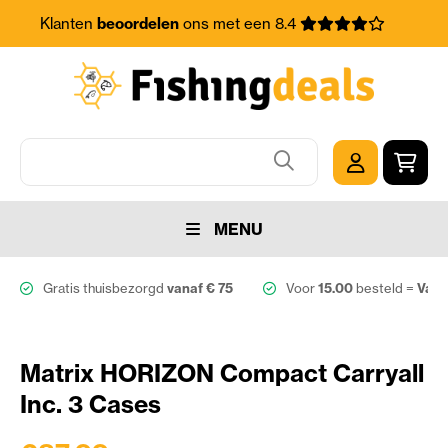
Klanten
beoordelen
ons met een 8.4
MENU
Gratis thuisbezorgd
vanaf € 75
Voor
15.00
besteld =
Vand
Matrix HORIZON Compact Carryall
Inc. 3 Cases