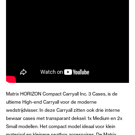
Matrix HORIZON Compact Carryall Inc. 3 Cases, is de
ultieme High-end Carryall voor de moderne
wedstrijdvisser. In deze Carryall zitten ook drie interne
bewaar cases met transparant deksel: 1x Medium en 2x
Small modellen. Het compact model ideaal voor klein
materiaal en kleinere seatbox accessoires. De Matrix