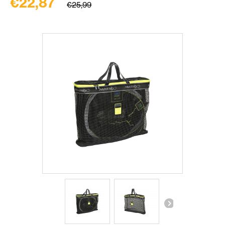
€22,87
€25,99