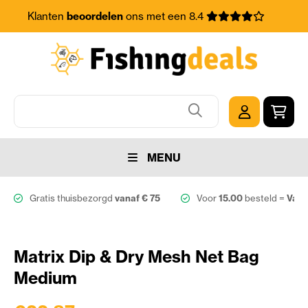
Klanten
beoordelen
ons met een 8.4
MENU
Gratis thuisbezorgd
vanaf € 75
Voor
15.00
besteld =
Vand
Matrix Dip & Dry Mesh Net Bag
Medium