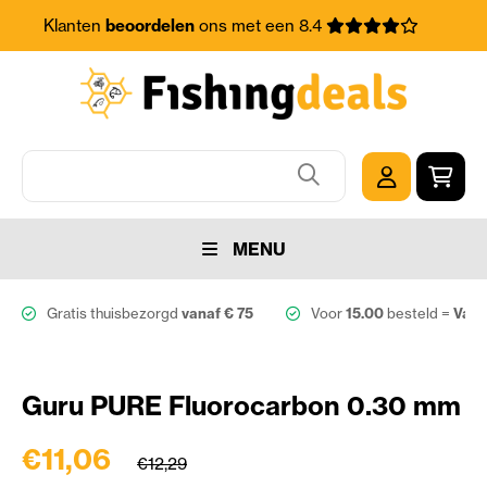
Klanten
beoordelen
ons met een 8.4
MENU
Gratis thuisbezorgd
vanaf € 75
Voor
15.00
besteld =
Vand
Guru PURE Fluorocarbon 0.30 mm
€11,06
€12,29