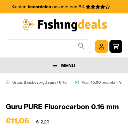
Klanten
beoordelen
ons met een 8.4
MENU
Gratis thuisbezorgd
vanaf € 75
Voor
15.00
besteld =
Vanda
Guru PURE Fluorocarbon 0.16 mm
€11,06
€12,29