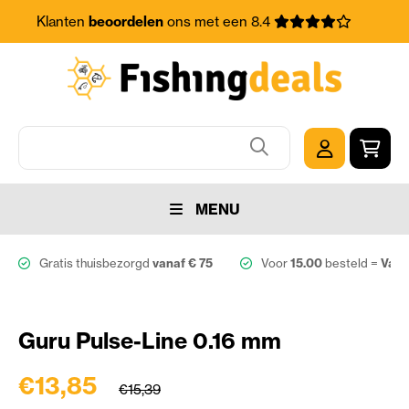
Klanten
beoordelen
ons met een 8.4
MENU
Gratis thuisbezorgd
vanaf € 75
Voor
15.00
besteld =
Vand
Guru Pulse-Line 0.16 mm
€13,85
€15,39