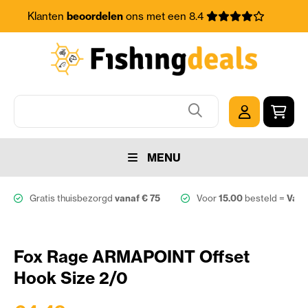
Klanten
beoordelen
ons met een 8.4
MENU
Gratis thuisbezorgd
vanaf € 75
Voor
15.00
besteld =
Vand
Fox Rage ARMAPOINT Offset
Hook Size 2/0