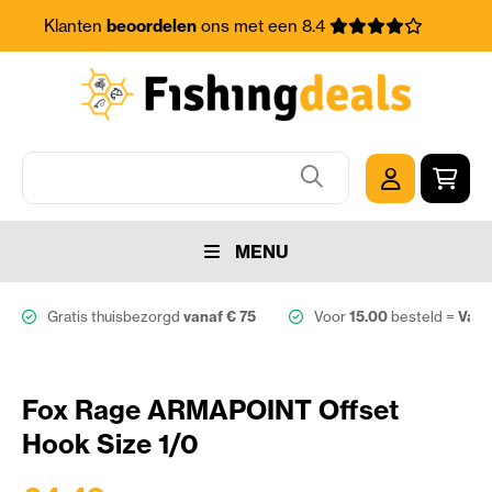
Klanten
beoordelen
ons met een 8.4
MENU
Gratis thuisbezorgd
vanaf € 75
Voor
15.00
besteld =
Vand
Fox Rage ARMAPOINT Offset
Hook Size 1/0