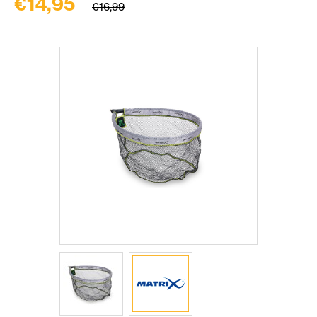
€14,95
€16,99