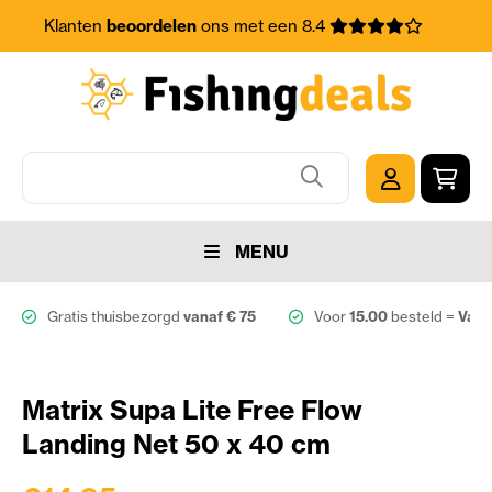
Klanten
beoordelen
ons met een 8.4
MENU
Gratis thuisbezorgd
vanaf € 75
Voor
15.00
besteld =
Vand
Matrix Supa Lite Free Flow
Landing Net 50 x 40 cm