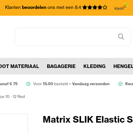
Klanten
beoordelen
ons met een 8.4
OOT MATERIAAL
BAGAGERIE
KLEDING
HENGE
anaf € 75
Voor
15.00
besteld =
Vandaag verzonden
Kwal
ize 10 - 12 Red
Matrix SLIK Elastic S