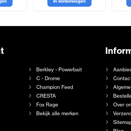
gen
In winkelwagen
t
Infor
Berkley - Powerbait
Aanbie
C - Drome
Contac
Champion Feed
Algeme
CRESTA
Bestell
Fox Rage
Over o
Bekijk alle merken
Verzend
Sitema
Blog