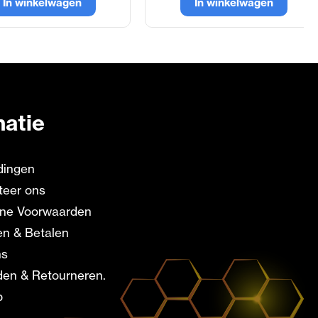
In winkelwagen
In winkelwagen
matie
dingen
teer ons
ne Voorwaarden
en & Betalen
ns
en & Retourneren.
p