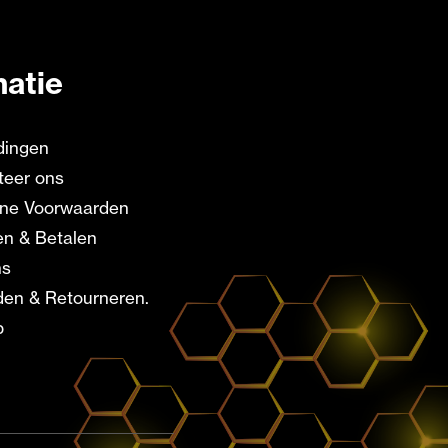
matie
dingen
teer ons
ne Voorwaarden
en & Betalen
ns
en & Retourneren.
p