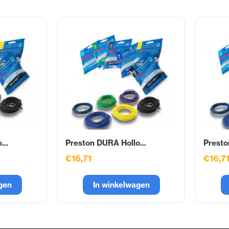
...
Preston DURA Hollo...
Presto
€16,71
€16,7
gen
In winkelwagen