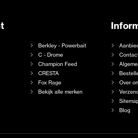
t
Infor
Berkley - Powerbait
Aanbie
C - Drome
Contac
Champion Feed
Algeme
CRESTA
Bestell
Fox Rage
Over o
Bekijk alle merken
Verzend
Sitema
Blog