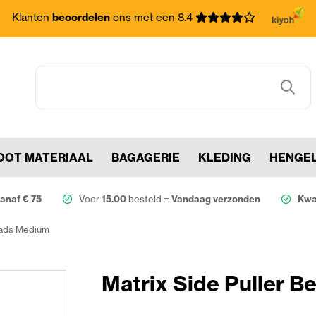
Klanten
beoordelen
ons met een 8.4
OOT MATERIAAL
BAGAGERIE
KLEDING
HENGE
anaf € 75
Voor
15.00
besteld =
Vandaag verzonden
Kwal
eads Medium
Matrix Side Puller 