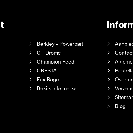
t
Infor
Berkley - Powerbait
Aanbie
C - Drome
Contac
Champion Feed
Algeme
CRESTA
Bestell
Fox Rage
Over o
Bekijk alle merken
Verzend
Sitema
Blog