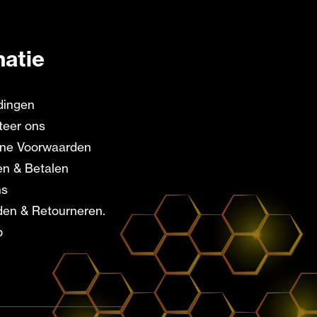
matie
dingen
teer ons
ne Voorwaarden
en & Betalen
ns
en & Retourneren.
p