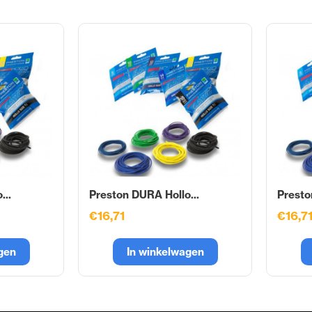
...
Preston DURA Hollo...
Presto
€16,71
€16,7
gen
In winkelwagen