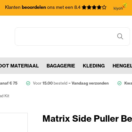
Klanten
beoordelen
ons met een 8.4
OOT MATERIAAL
BAGAGERIE
KLEDING
HENGE
anaf € 75
Voor
15.00
besteld =
Vandaag verzonden
Kwal
ad Kit
Matrix Side Puller Be