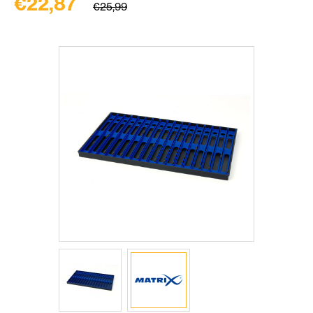
€22,87
€25,99