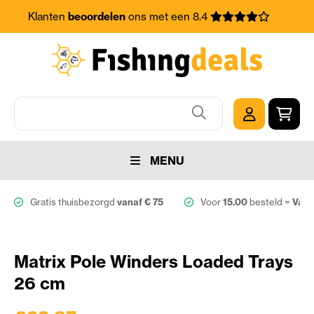
Klanten
beoordelen
ons met een 8.4
MENU
Gratis thuisbezorgd
vanaf € 75
Voor
15.00
besteld =
Vand
Matrix Pole Winders Loaded Trays
26 cm