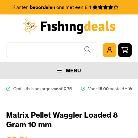
Klanten
beoordelen
ons met een 8.4
MENU
Gratis thuisbezorgd
vanaf € 75
Voor
15.00
besteld =
Vand
Matrix Pellet Waggler Loaded 8
Gram 10 mm