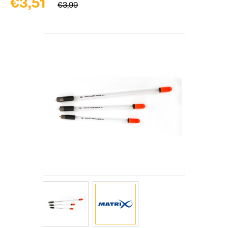
€3,51
€3,99