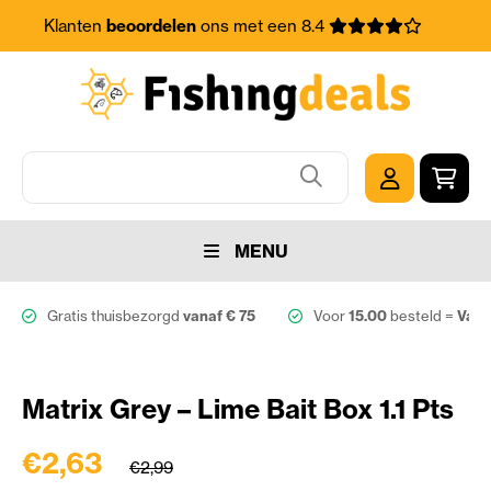
Klanten
beoordelen
ons met een 8.4
MENU
Gratis thuisbezorgd
vanaf € 75
Voor
15.00
besteld =
Vand
Matrix Grey – Lime Bait Box 1.1 Pts
€2,63
€2,99