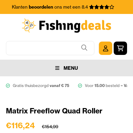
Klanten
beoordelen
ons met een 8.4
MENU
Gratis thuisbezorgd
vanaf € 75
Voor
15.00
besteld =
Vand
Matrix Freeflow Quad Roller
€116,24
€154,99