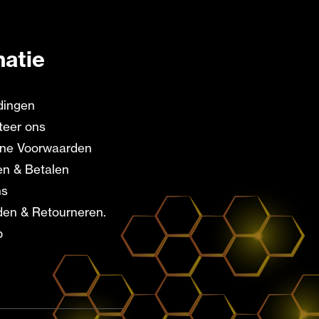
matie
dingen
teer ons
ne Voorwaarden
en & Betalen
ns
en & Retourneren.
p