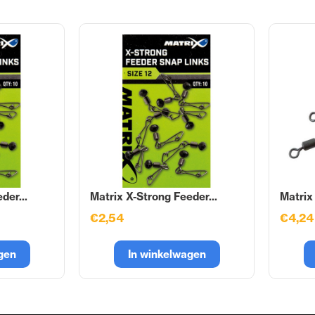
der...
Matrix X-Strong Feeder...
Matrix 
€2,54
€4,24
gen
In winkelwagen