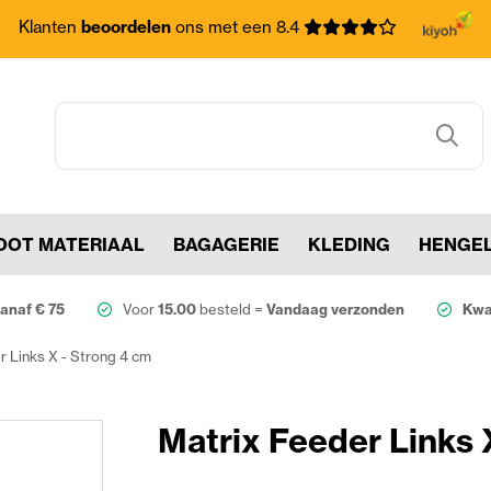
Klanten
beoordelen
ons met een 8.4
OOT MATERIAAL
BAGAGERIE
KLEDING
HENGE
anaf € 75
Voor
15.00
besteld =
Vandaag verzonden
Kwal
r Links X - Strong 4 cm
Matrix Feeder Links 