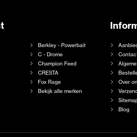
t
Infor
Berkley - Powerbait
Aanbie
C - Drome
Contac
Champion Feed
Algeme
CRESTA
Bestell
Fox Rage
Over o
Bekijk alle merken
Verzend
Sitema
Blog