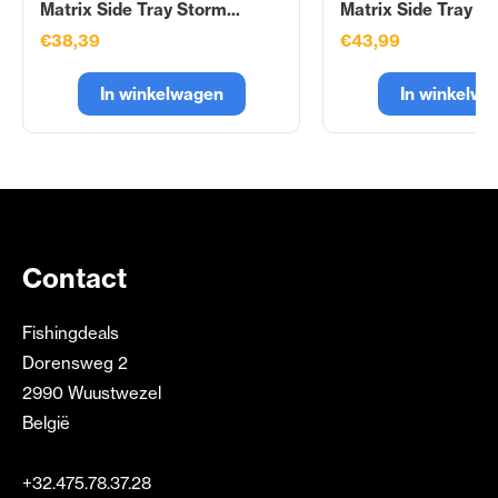
Matrix Side Tray Storm...
Matrix Side Tray St
€38,39
€43,99
In winkelwagen
In winkelwa
Contact
Fishingdeals
Dorensweg 2
2990 Wuustwezel
België
+32.475.78.37.28