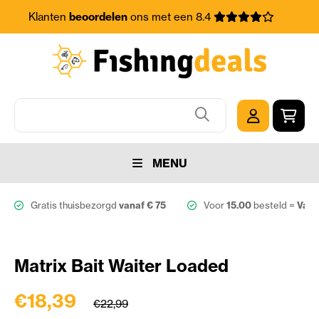
Klanten
beoordelen
ons met een 8.4
MENU
Gratis thuisbezorgd
vanaf € 75
Voor
15.00
besteld =
Vand
Matrix Bait Waiter Loaded
€18,39
€22,99