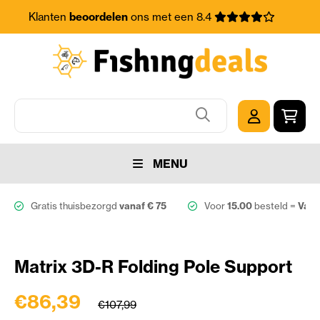
Klanten
beoordelen
ons met een 8.4
MENU
Gratis thuisbezorgd
vanaf € 75
Voor
15.00
besteld =
Vand
Matrix 3D-R Folding Pole Support
€86,39
€107,99