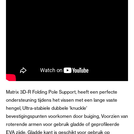
Matrix 3D-R Folding Pole Support, heeft een perfecte
ondersteuning tijdens het vissen met een lange vaste
hengel, Ultra-stabiele dubbele ‘knuckle’
bevestigingspunten voorkomen door buiging, Voorzien van
roterende armen voor gebruik gladde of geprofileerde
EVA zijde, Gladde kant is geschikt voor gebruik op