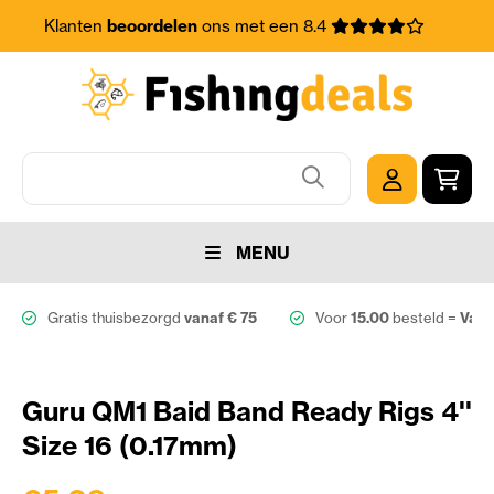
Klanten
beoordelen
ons met een 8.4
MENU
Gratis thuisbezorgd
vanaf € 75
Voor
15.00
besteld =
Vand
Guru QM1 Baid Band Ready Rigs 4''
Size 16 (0.17mm)