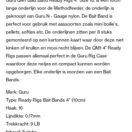
Guru QM1 Baid Band Ready Rigs 4'' Size 16, is een 10cm
lange onderlijn voor de Methodfeeder, de onderlijn is
geknoopt van Guru N - Gauge nylon. De Bait Band is
perfect voor gebruik met aassoorten zoals mini boilie's,
pellets, softies etc. De onderlijnen zitten per 8 stuks
gemonteerd op een kartonnen kaart waar door deze niet
kinken of krullen en mooi recht blijven. De QM1 4" Ready
Rigs passen allemaal perfect in de Guru Rig Case
waardoor deze netjes en compact kunnen worden
opgeborgen. Elke onderlijn is voorzien van een Bait
Bands.
Merk: Guru
Type: Ready Rigs Bait Bands 4'' (10cm)
Haak: 16
Lijndikte: 0.17mm
Trekkracht: 9 LB
Inhoud: 8 stuks