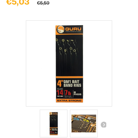
€5,03
€5,59