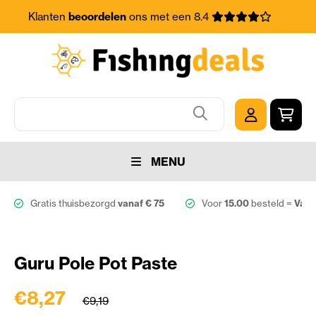
Klanten
beoordelen
ons met een 8.4
MENU
Gratis thuisbezorgd
vanaf € 75
Voor
15.00
besteld =
Vand
Guru Pole Pot Paste
€8,27
€9,19