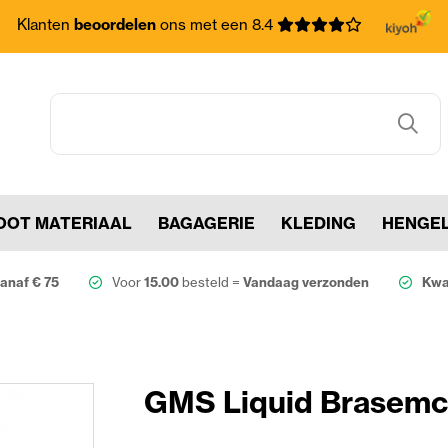
Klanten
beoordelen
ons met een 8.4
OOT MATERIAAL
BAGAGERIE
KLEDING
HENGE
anaf € 75
Voor
15.00
besteld =
Vandaag verzonden
Kwal
GMS Liquid Brasemc