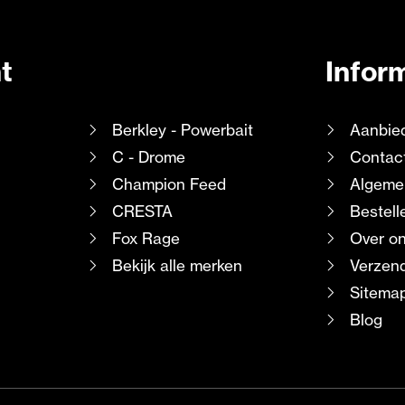
t
Infor
Berkley - Powerbait
Aanbie
C - Drome
Contac
Champion Feed
Algeme
CRESTA
Bestell
Fox Rage
Over o
Bekijk alle merken
Verzend
Sitema
Blog