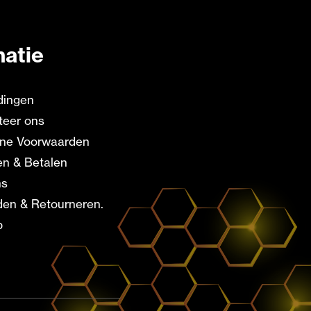
matie
dingen
teer ons
ne Voorwaarden
en & Betalen
ns
en & Retourneren.
p