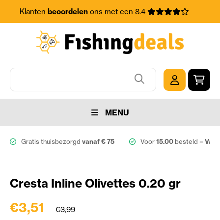
Klanten
beoordelen
ons met een 8.4
MENU
Gratis thuisbezorgd
vanaf € 75
Voor
15.00
besteld =
Vand
Cresta Inline Olivettes 0.20 gr
€3,51
€3,99